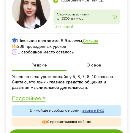
Проверенный репетитор
Стоимость занятия
от 3500 тнг/час
(3 отзыва)
Школьная программа 5-9 классы,
Больше
238 проведенных уроков
1 свободное место осталось
Резюме
О себе
Резюме
Успешно вела уроки офлайн у 5, 6, 7, 8, 10 классов.
Считаю, что язык - главное средство общения и
развития мыслительной деятельности.
Подробнее »
Ближайшее свободное время:
завтра в 19:00
0 просматривают сейчас