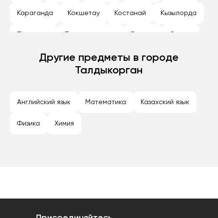
Караганда
Кокшетау
Костанай
Кызылорда
Павлодар
Петропавловск
Рудный
Семей
Талдыкорган
Другие предметы в городе
Тараз
Темиртау
Туркестан
Талдыкорган
Уральск
Усть-Каменогорск
Шымкент
Экибастуз
Английский язык
Математика
Казахский язык
Физика
Химия