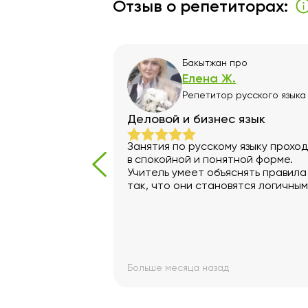
Отзыв о репетиторах:
ртем
про
Бакытжан
про
.
Елена Ж.
русского языка
Репетитор
русского языка
ма 10-11
Деловой и бизнес язык
Занятия по русскому языку прохо
в спокойной и понятной форме.
авились. Самая
Учитель умеет объяснять правила
ь из тех с кем
так, что они становятся логичным
я благодарность
легко применимыми. Мне особенн
у сына. Сын
важно, что он учитывает мой
уровень и темп, не торопит и все
готов повторить материал.
Благодаря этому я стал уверенн
писать, лучше понимать тексты и
Больше месяца назад
использовать язык в работе. Ценю
внимательность и уважительное
отношение — это мотивирует