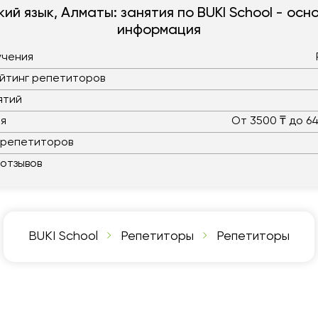
кий язык, Алматы: занятия по BUKI School - осн
информация
учения
йтинг репетиторов
ятий
ия
От 3500 ₸ до 64
 репетиторов
отзывов
BUKI School
Репетиторы
Репетиторы