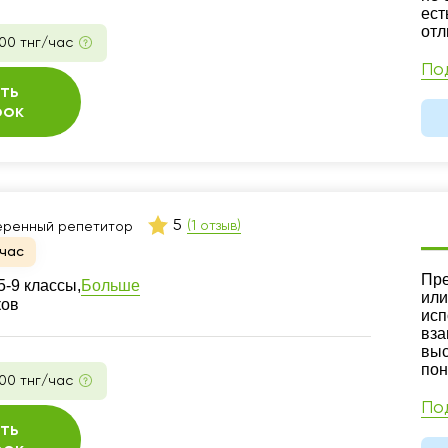
ест
отл
00 тнг/час
По
ть
рок
5
(1 отзыв)
еренный репетитор
час
Ре
Пре
Больше
-9 классы,
или
ков
исп
вза
выс
пон
00 тнг/час
По
ть