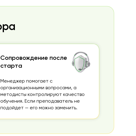
занятия действ
и дают результа
нашла такого п
ора
Сопровождение после
старта
Менеджер помогает с
организационными вопросами, а
методисты контролируют качество
обучения. Если преподаватель не
подойдет — его можно заменить.