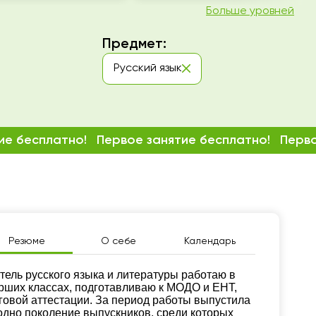
Больше уровней
Предмет:
Русский язык
ие бесплатно!
Первое занятие бесплатно!
Перво
Резюме
О себе
Календарь
зюме
тель русского языка и литературы работаю в
рших классах, подготавливаю к МОДО и ЕНТ,
говой аттестации. За период работы выпустила
одно поколение выпускников, среди которых