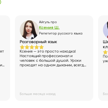
Айгуль
про
Ксения Ш.
Репетитор
русского языка
Разговорный язык
Шк
к
дят
Ксения — это просто находка!
Настоящий профессионал и
По
человек с большой душой. Уроки
уж
и и
проходят на одном дыхании, всегда
о
интересно и вдохновляюще.
Спасибо за терпение, поддержку и
гда
любовь к своему делу!
ее
Больше месяца назад
Бо