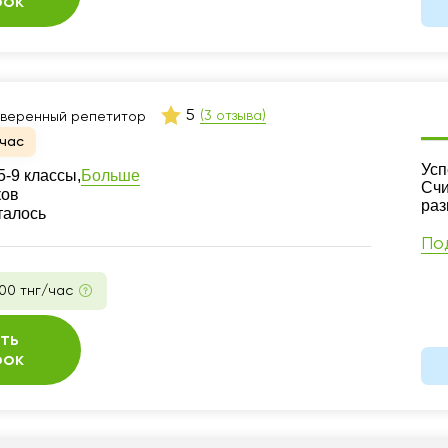
рок
5
(3 отзыва)
веренный репетитор
час
Ре
Усп
Больше
-9 классы,
Счи
ков
раз
талось
По
00 тнг/час
ть
рок