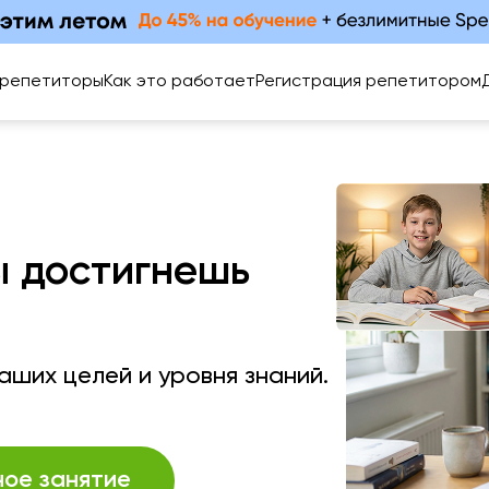
 репетиторы
Как это работает
Регистрация репетитором
ы достигнешь
ших целей и уровня знаний.
ное занятие