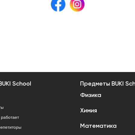
BUKI School
Предметы BUKI Sch
Физика
ты
Химия
о работает
Математика
епетиторы