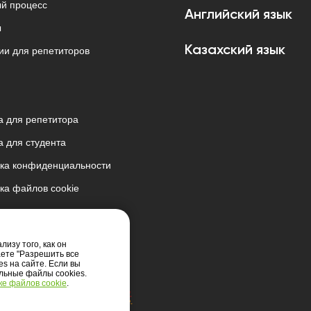
й процесс
Английский язык
ы
Казахский язык
ии для репетиторов
 для репетитора
 для студента
ка конфиденциальности
ка файлов cookie
ка использования
твенного интеллекта
изу того, как он
аете "Разрешить все
es на сайте. Если вы
ельные файлы cookies.
е файлов cookie
.