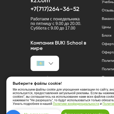
kz.com
Учебны
+7(717)264-36-52
Отзыв
Ваканс
Работаем с понедельника
по пятницу с 9.00 до 20.00.
Цены
Cуббота с 9.00 до 17.00
Блоги
Компания BUKI School в
Оферта
мире
Оферта
Полити
Полити
Полити
UpSkills OÜ, Tallinn, Kesklinna
linnaosa, Tornimäe tn 5, 10145, Estonia
Выберите файлы cookie!
искусс
Ми используем файлы cookie для упрощения навигации по сайту, анал
используется, предоставления актуальной рекламы. Если вы нажим
cookies", вы соглашаетесь на использование нами всех файлов cooki
нажимаете "Не разрешать", то будут использоваться только обязат
Узнать подробнее в нашей
Политике конфиденциальности
и
Политик