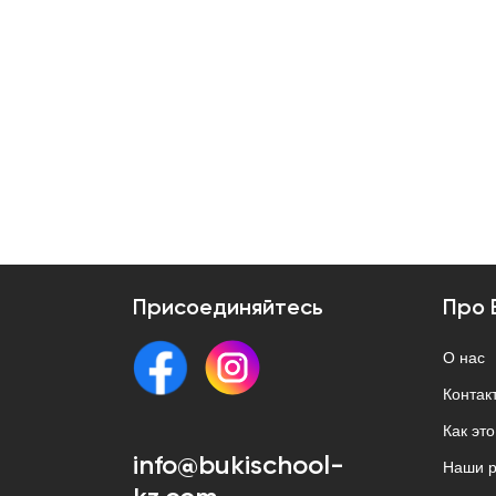
Присоединяйтесь
Про 
О нас
Контак
Как эт
info@bukischool-
Наши р