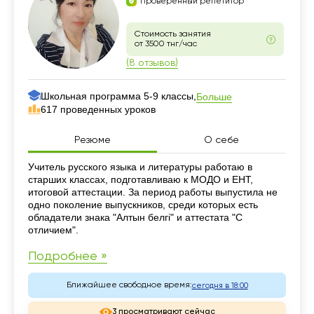
Проверенный репетитор
Стоимость занятия
от 3500 тнг/час
(8 отзывов)
Школьная программа 5-9 классы,
Больше
617 проведенных уроков
Резюме
О себе
Резюме
Учитель русского языка и литературы работаю в
старших классах, подготавливаю к МОДО и ЕНТ,
итоговой аттестации. За период работы выпустила не
одно поколение выпускников, среди которых есть
обладатели знака "Алтын белгi" и аттестата "С
отличием".
Подробнее »
Ближайшее свободное время:
сегодня в 18:00
3 просматривают сейчас