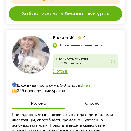
Забронировать бесплатный урок
5
Елена Ж.
Проверенный репетитор
Стоимость занятия
от 3500 тнг/час
(1 отзыв)
Школьная программа 5-9 классы,
Больше
329 проведенных уроков
Резюме
О себе
Резюме
Преподавать язык - развивать в людях, дети это или
иностранцы, способность грамотно и уверенно
использовать язык. Помогать видеть смысловые
взаимосвязи в структуре языка, строить четкие