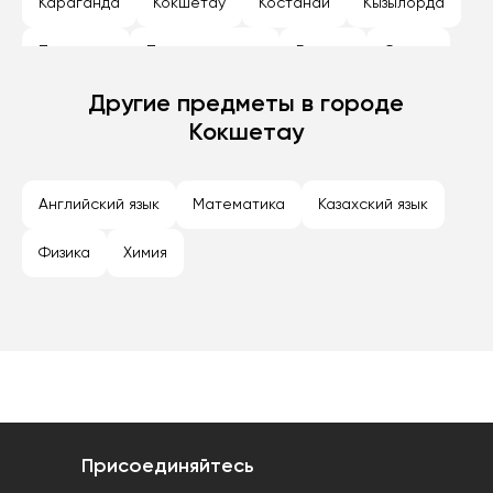
Караганда
Кокшетау
Костанай
Кызылорда
Павлодар
Петропавловск
Рудный
Семей
Талдыкорган
Другие предметы в городе
Тараз
Темиртау
Туркестан
Кокшетау
Уральск
Усть-Каменогорск
Шымкент
Экибастуз
Английский язык
Математика
Казахский язык
Физика
Химия
Присоединяйтесь