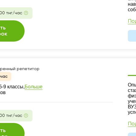
нав
соб
00 тнг/час
По
ть
рок
ренный репетитор
йчас
Ре
Опы
Больше
-9 классы,
ста
ков
физ
уче
ВУЗ
усп
00 тнг/час
По
ть