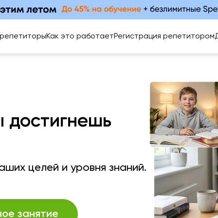
 репетиторы
Как это работает
Регистрация репетитором
ы достигнешь
ших целей и уровня знаний.
ное занятие