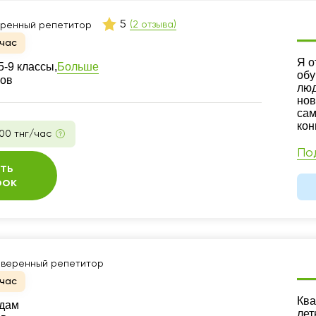
5
(2 отзыва)
ренный репетитор
час
Ре
Я о
Больше
-9 классы,
обу
ков
люд
нов
сам
кон
00 тнг/час
По
ть
рок
веренный репетитор
час
Ре
Ква
адам
лет