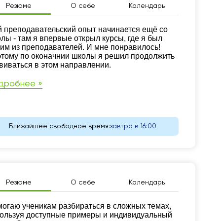
Резюме
О себе
Календарь
зюме
 преподавательский опыт начинается ещё со
лы - там я впервые открыл курсы, где я был
им из преподавателей. И мне понравилось!
тому по оконачнии школы я решил продолжить
виваться в этом направлении.
дробнее »
Ближайшее свободное время:
завтра в 16:00
Резюме
О себе
Календарь
зюме
огаю ученикам разбираться в сложных темах,
ользуя доступные примеры и индивидуальный