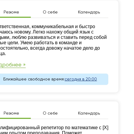
Резюме
О себе
Календарь
зюме
тветственная, коммуникабельная и быстро
чаюсь новому. Легко нахожу общий язык с
ьми, люблю развиваться и ставить перед собой
ые цели. Умею работать в команде и
остоятельно, всегда довожу начатое дело до
ца.
дробнее »
Ближайшее свободное время:
сегодня в 20:00
Резюме
О себе
Календарь
зюме
лифицированный репетитор по математике с [X]
ним опытом преподавания. Поможет