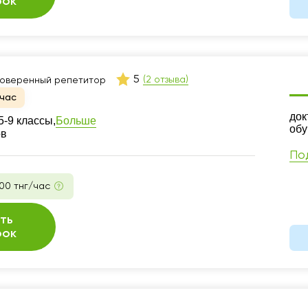
рок
5
(2 отзыва)
оверенный репетитор
час
Ре
док
Больше
-9 классы,
обу
ов
По
00 тнг/час
ть
рок