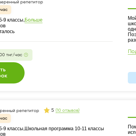
веренный репетитор
йчас
Ре
Мой
Больше
-9 классы,
шко
ков
одн
талось
Поэ
раз
По
00 тнг/час
ть
рок
5
(10 отзывов)
ренный репетитор
час
Ре
Пом
-9 классы,
Школьная программа 10-11 классы
исп
ков