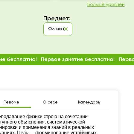
Больше уровней
Предмет:
Физика
ие бесплатно!
Первое занятие бесплатно!
Перво
Резюме
О себе
Календарь
зюме
подавание физики строю на сочетании
тупного объяснения, систематической
нировки и применения знаний в реальных
уациях. Цель — формирование устойчивых