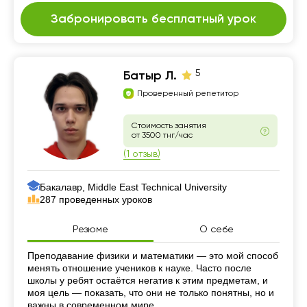
Забронировать бесплатный урок
5
Батыр Л.
Проверенный репетитор
Стоимость занятия
от 3500 тнг/час
(1 отзыв)
Бакалавр, Middle East Technical University
287 проведенных уроков
Резюме
О себе
Резюме
Преподавание физики и математики — это мой способ
менять отношение учеников к науке. Часто после
школы у ребят остаётся негатив к этим предметам, и
моя цель — показать, что они не только понятны, но и
важны в современном мире.