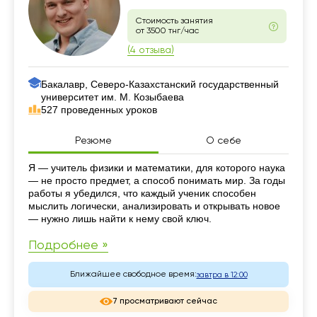
Стоимость занятия
от 3500 тнг/час
(4 отзыва)
Бакалавр, Северо-Казахстанский государственный
университет им. М. Козыбаева
527 проведенных уроков
Резюме
О себе
Резюме
Я — учитель физики и математики, для которого наука
— не просто предмет, а способ понимать мир. За годы
работы я убедился, что каждый ученик способен
мыслить логически, анализировать и открывать новое
— нужно лишь найти к нему свой ключ.
Подробнее »
Ближайшее свободное время:
завтра в 12:00
7 просматривают сейчас