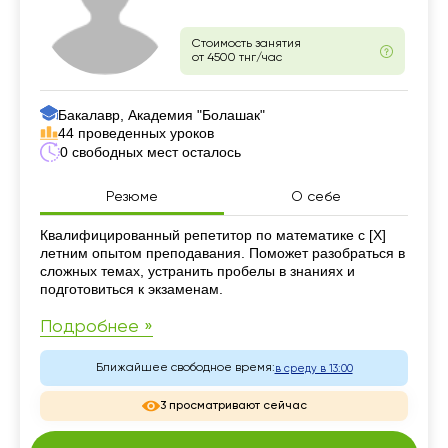
Стоимость занятия
от 4500 тнг/час
Бакалавр, Академия "Болашак"
44 проведенных уроков
0 свободных мест осталось
Резюме
О себе
Резюме
Квалифицированный репетитор по математике с [X]
летним опытом преподавания. Поможет разобраться в
сложных темах, устранить пробелы в знаниях и
подготовиться к экзаменам.
Подробнее »
Ближайшее свободное время:
в среду в 13:00
3 просматривают сейчас