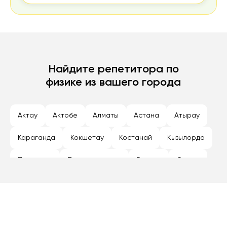
Найдите репетитора по
физике из вашего города
Актау
Актобе
Алматы
Астана
Атырау
Караганда
Кокшетау
Костанай
Кызылорда
Павлодар
Петропавловск
Рудный
Семей
Талдыкорган
Тараз
Темиртау
Туркестан
Уральск
Усть-Каменогорск
Шымкент