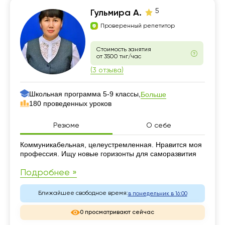
5
Гульмира А.
Проверенный репетитор
Стоимость занятия
от 3500 тнг/час
(3 отзыва)
Школьная программа 5-9 классы,
Больше
180 проведенных уроков
Резюме
О себе
Резюме
Коммуникабельная, целеустремленная. Нравится моя
профессия. Ищу новые горизонты для саморазвития
Подробнее »
Ближайшее свободное время:
в понедельник в 16:00
0 просматривают сейчас