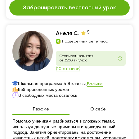
Забронировать бесплатный урок
5
Анеля С.
Проверенный репетитор
Стоимость занятия
от 3500 тнг/час
(10 отзывов)
Школьная программа 5-9 классы,
Больше
859 проведенных уроков
3 свободных места осталось
Резюме
О себе
Резюме
Помогаю ученикам разбираться в сложных темах,
используя доступные примеры и индивидуальный
подход. Занятия ориентированы на достижение
конкретных целей: подготовку к экзаменам, устранение