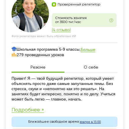
Проверенный репетитор
Стоимость занятия
от 3500 тнг/час
(4 отзыва)
Фото репетитора может быть обработано ИИ
Школьная программа 5-9 классы,
Больше
279 проведенных уроков
Резюме
О себе
Резюме
Привет! Я — твой будущий репетитор, который умеет
объяснять просто даже самые запутанные темы. Без
стресса, скуки и «непонятно как это решать». На
занятиях будет интересно, понятно и по делу. Учиться
может быть легко — главное, начать.
Подробнее »
Ближайшее свободное время:
завтра в 15:00