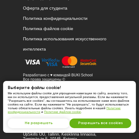
Оферта для студента
Политика конфиденциальности
Политика файлов cookie
Политика использования искусственного
интеллекта
Разработано с ♥ командой BUKI School
Все права защищены ©
2020 - 2026
Выберите файлы cookie!
Ми используем файлы cookie для упрощения навигации по сайту, анализу того,
как он используется, предоставления актуальной рекламы. Если вы нажимаете
Компания BUKI School в мире
"Разрешить все cookies", вы соглашаетесь на использование нами всех файлов
cookies на сайте. Если вы нажимаете "Не разрешать", то будут использоваться
только обязательные файлы cookies. Узнать подробнее в нашей
Политике
конфиденциальности
и
Политике файлов cookie
.
Не разрешать
Разрешить все cookies
UpSkills OÜ, Tallinn, Kesklinna linnaosa,
Tornimäe tn 5, 10145, Estonia