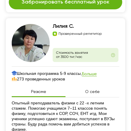
Забронировать бесплатный урок
Лилия С.
Проверенный репетитор
Стоимость занятия
от 3500 тнг/час
Школьная программа 5-9 классы,
Больше
273 проведенных уроков
Резюме
О себе
Резюме
Опытный преподаватель физики с 22 -х летним
стажем. Помогаю учащимся 7–11 классов понять
физику, подготовиться к СОР, СОЧ, ЕНТ итд. Мои
ученики успешно сдают экзамены, поступают в ВУЗы
страны. Буду рада помочь вам добиться успехов в
физике.