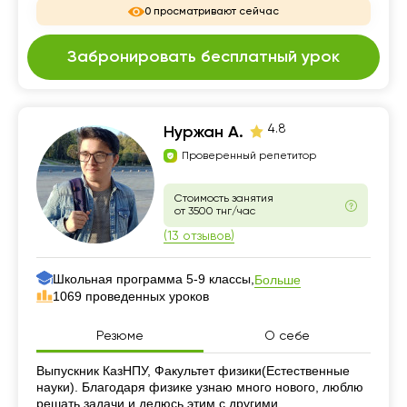
0 просматривают сейчас
Забронировать бесплатный урок
4.8
Нуржан А.
Проверенный репетитор
Стоимость занятия
от 3500 тнг/час
(13 отзывов)
Школьная программа 5-9 классы,
Больше
1069 проведенных уроков
Резюме
О себе
Резюме
Выпускник КазНПУ, Факультет физики(Естественные
науки). Благодаря физике узнаю много нового, люблю
решать задачи и делюсь этим с другими.