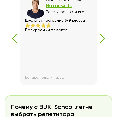
Наталья Ш.
е
Репетитор
по физике
Школьная программа 5-9 классы
Подг
ший
Прекрасный педагог!
Диа
он
преп
в
эффе
подн
.
Мне 
хоро
ь
.
Больше недели назад
Боль
Почему с BUKI School легче
выбрать репетитора