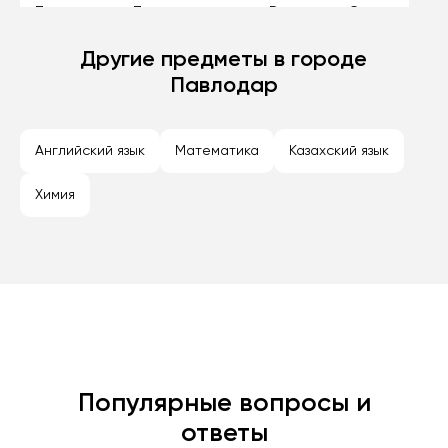
Павлодар
Петропавловск
Рудный
Семей
Талдыкорган
Другие предметы в городе
Тараз
Темиртау
Туркестан
Павлодар
Уральск
Усть-Каменогорск
Шымкент
Экибастуз
Английский язык
Математика
Казахский язык
Химия
Популярные вопросы и
ответы