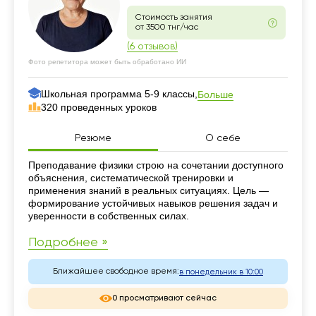
Стоимость занятия
от 3500 тнг/час
(6 отзывов)
Фото репетитора может быть обработано ИИ
Школьная программа 5-9 классы,
Больше
320 проведенных уроков
Резюме
О себе
Резюме
Преподавание физики строю на сочетании доступного
объяснения, систематической тренировки и
применения знаний в реальных ситуациях. Цель —
формирование устойчивых навыков решения задач и
уверенности в собственных силах.
Подробнее »
Ближайшее свободное время:
в понедельник в 10:00
0 просматривают сейчас