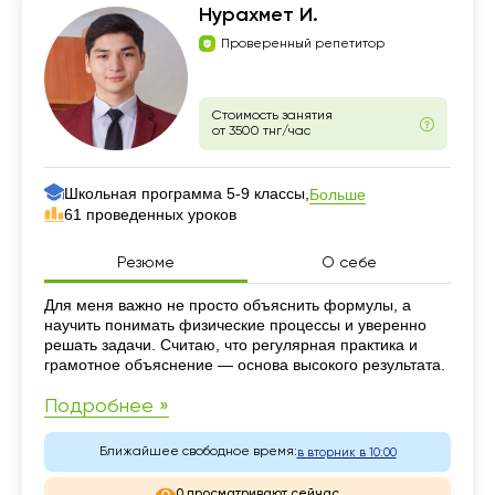
Нурахмет И.
Проверенный репетитор
Стоимость занятия
от 3500 тнг/час
Школьная программа 5-9 классы,
Больше
61 проведенных уроков
Резюме
О себе
Резюме
Для меня важно не просто объяснить формулы, а
научить понимать физические процессы и уверенно
решать задачи. Считаю, что регулярная практика и
грамотное объяснение — основа высокого результата.
Подробнее »
Ближайшее свободное время:
в вторник в 10:00
0 просматривают сейчас