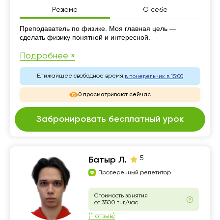
Резюме
О себе
Резюме
Преподаватель по физике. Моя главная цель —
сделать физику понятной и интересной.
Подробнее »
Ближайшее свободное время:
в понедельник в 15:00
0 просматривают сейчас
Забронировать бесплатный урок
5
Батыр Л.
Проверенный репетитор
Стоимость занятия
от 3500 тнг/час
(1 отзыв)