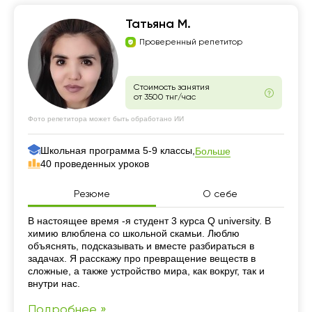
Татьяна М.
Проверенный репетитор
Стоимость занятия
от 3500 тнг/час
Фото репетитора может быть обработано ИИ
Школьная программа 5-9 классы,
Больше
40 проведенных уроков
Резюме
О себе
Резюме
В настоящее время -я студент 3 курса Q university. В
химию влюблена со школьной скамьи. Люблю
объяснять, подсказывать и вместе разбираться в
задачах. Я расскажу про превращение веществ в
сложные, а также устройство мира, как вокруг, так и
внутри нас.
Подробнее »