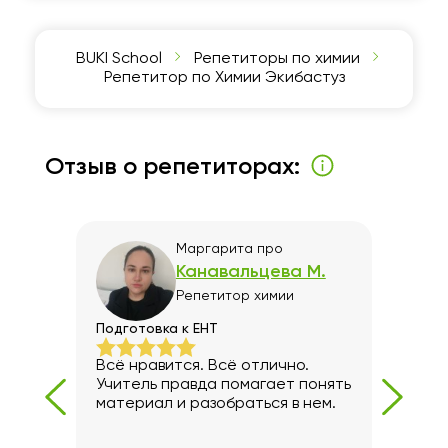
BUKI School
Репетиторы по химии
Репетитор по Химии Экибастуз
Отзыв о репетиторах:
Маргарита
про
Канавальцева М.
Репетитор
химии
ссы
Подготовка к ЕНТ
Школ
ы,
Всё нравится. Всё отлично.
Урок
а
Учитель правда помагает понять
знан
материал и разобраться в нем.
-пун
т на
очен
пор,