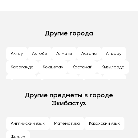
Другие города
Актау
Актобе
Алматы
Астана
Атырау
Караганда
Кокшетау
Костанай
Кызылорда
Павлодар
Петропавловск
Рудный
Семей
Талдыкорган
Другие предметы в городе
Тараз
Темиртау
Туркестан
Экибастуз
Уральск
Усть-Каменогорск
Шымкент
Экибастуз
Английский язык
Математика
Казахский язык
Физика