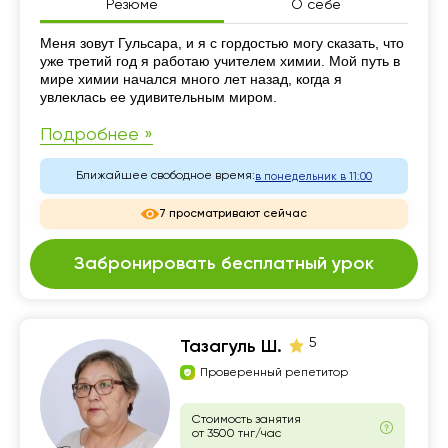
Резюме
О себе
Резюме
Меня зовут Гульсара, и я с гордостью могу сказать, что
уже третий год я работаю учителем химии. Мой путь в
мире химии начался много лет назад, когда я
увлеклась ее удивительным миром.
Подробнее »
Ближайшее свободное время:
в понедельник в 11:00
7 просматривают сейчас
Забронировать бесплатный урок
5
Тазагуль Ш.
Проверенный репетитор
Стоимость занятия
от 3500 тнг/час