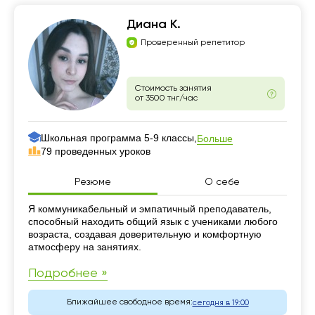
Диана К.
Проверенный репетитор
Стоимость занятия
от 3500 тнг/час
Школьная программа 5-9 классы,
Больше
79 проведенных уроков
Резюме
О себе
Резюме
Я коммуникабельный и эмпатичный преподаватель,
способный находить общий язык с учениками любого
возраста, создавая доверительную и комфортную
атмосферу на занятиях.
Подробнее »
Ближайшее свободное время:
сегодня в 19:00