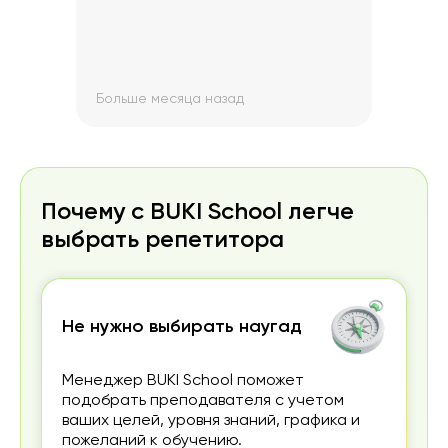
инфо
проф
пре
Больше месяца назад
Боль
Почему с BUKI School легче
выбрать репетитора
Не нужно выбирать наугад
Менеджер BUKI School поможет
подобрать преподавателя с учетом
ваших целей, уровня знаний, графика и
пожеланий к обучению.