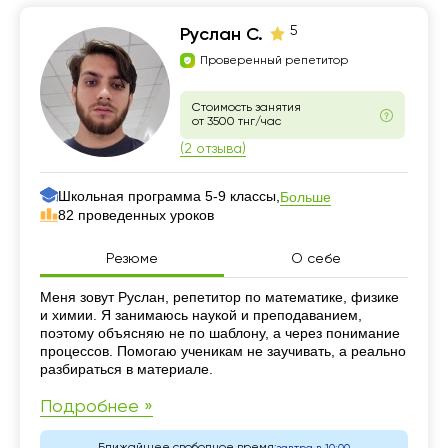
5
Руслан С.
Проверенный репетитор
Стоимость занятия
от 3500 тнг/час
(2 отзыва)
Школьная программа 5-9 классы,
Больше
82 проведенных уроков
Резюме
О себе
Резюме
Меня зовут Руслан, репетитор по математике, физике
и химии. Я занимаюсь наукой и преподаванием,
поэтому объясняю не по шаблону, а через понимание
процессов. Помогаю ученикам не заучивать, а реально
разбираться в материале.
Подробнее »