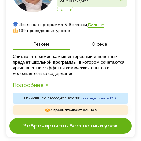
от 3500 тнг/час
(1 отзыв)
Школьная программа 5-9 классы,
Больше
139 проведенных уроков
Резюме
О себе
Резюме
Считаю, что химия самый интересный и понятный
предмет школьной программы, в котором сочетаются
яркие внешние эффекты химических опытов и
железная логика содержания
Подробнее »
Ближайшее свободное время:
в понедельник в 12:00
3 просматривают сейчас
Забронировать бесплатный урок