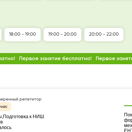
18:00 - 19:00
19:00 - 20:00
20:00 - 22:00
латно!
Первое занятие бесплатно!
Первое занят
веренный репетитор
йчас
Ре
Пом
ы,
Подготовка к НИШ
фор
ов
мех
алось
ЕНТ