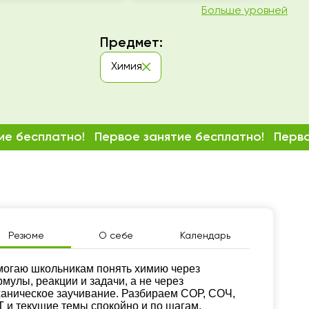
Больше уровней
Предмет:
Химия
ие бесплатно!
Первое занятие бесплатно!
Перво
Резюме
О себе
Календарь
зюме
огаю школьникам понять химию через
мулы, реакции и задачи, а не через
аническое заучивание. Разбираем СОР, СОЧ,
 и текущие темы спокойно и по шагам.