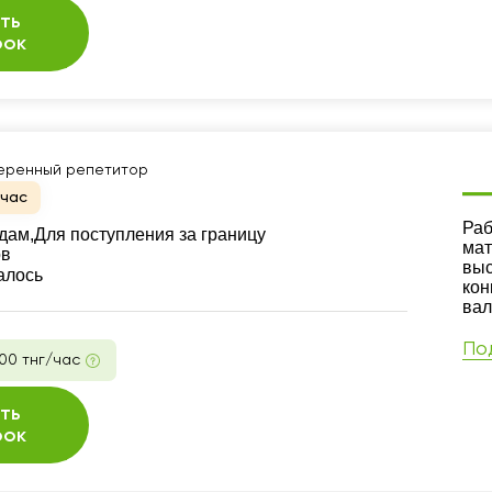
ть
рок
еренный репетитор
йчас
Ре
Раб
дам,
Для поступления за границу
мат
ов
выс
алось
кон
вал
По
00 тнг/час
ть
рок