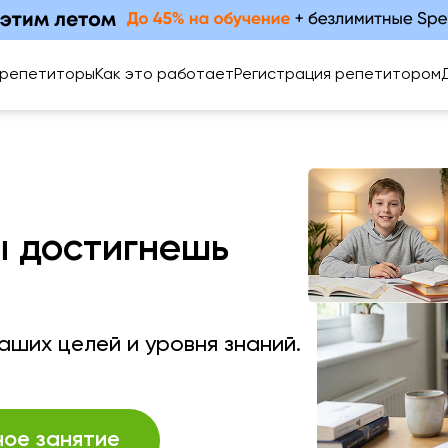
 репетиторы
Как это работает
Регистрация репетитором
ы достигнешь
ших целей и уровня знаний.
ное занятие