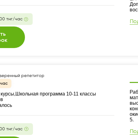
Доп
вос
00 тнг/час
По
ть
рок
веренный репетитор
йчас
Ре
Раб
курсы,
Школьная программа 10-11 классы
мат
ов
выс
алось
кон
оки
5.
00 тнг/час
По