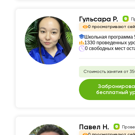
Гульсара Р.
П
0 просматривают се
Школьная программа 5
1330 проведенных ур
0 свободных мест ост
Стоимость занятия от 35
Забронирова
бесплатный у
Павел Н.
Прове
0 просматривают се