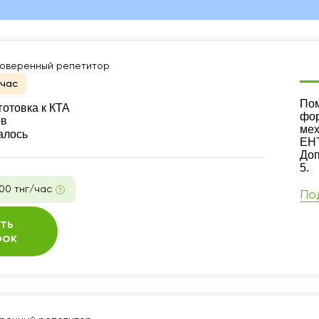
оверенный репетитор
йчас
Ре
Пом
готовка к КТА
фор
ов
мех
алось
ЕНТ
Доп
5.
00 тнг/час
По
ть
рок