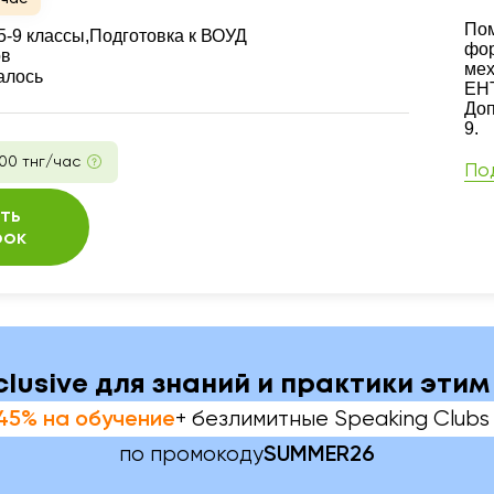
Ре
Пом
-9 классы,
Подготовка к ВОУД
фор
ов
мех
алось
ЕНТ
Доп
9.
00 тнг/час
По
ть
рок
nclusive для знаний и практики эти
+ безлимитные Speaking Clubs 
45% на обучение
по промокоду
SUMMER26