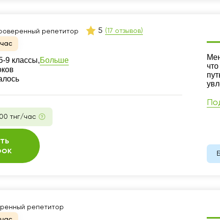
5
(17 отзывов)
роверенный репетитор
йчас
Ре
Мен
Больше
-9 классы,
что
оков
пут
алось
увл
По
00 тнг/час
ть
рок
ренный репетитор
йчас