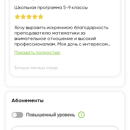
Школьная программа 5-9 классы
Хочу выразить искреннюю благодарность
преподавателю математики за
внимательное отношение и высокий
профессионализм. Моя дочь с интересом
посещает занятия, чувствует поддержку и
Показать полностью
уверенность в своих силах. Благодаря
терпеливым объяснениям и умению донести
сложный материал простыми словами, она
Больше месяца назад
стала лучше понимать математику и
проявлять инициативу в решении задач.
Абонементы
Повышенный уровень