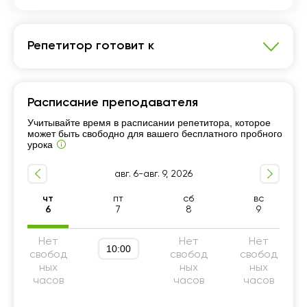
Репетитор готовит к
Математика
Расписание преподавателя
Школьная программа 5-9 классы
Учитывайте время в расписании репетитора, которое
Подготовка к ВОУД
Подготовка к ЕНТ
может быть свободно для вашего бесплатного пробного
Школьная программа 10-11 классы
урока
Подготовка к КТА
Подготовка к НИШ
авг. 6-авг. 9, 2026
Подготовка к РФМШ
чт
пт
сб
вс
Подготовка к Казахско-турецкому лицею (КТЛ)
6
7
8
9
Нет
Нет
Нет
10:00
свобод
свобод
свобод
ных
ных
ных
часов
часов
часов