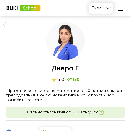
Диёра Г.
Вход
1
людей рекомендуют
Диёра Г.
чт
1 отзыв
пт
сб
вс
5.0
6
7
8
9
"Привет! Я репетитор по математике с 20 летним опытом
преподавания. Люблю математику и хочу помочь Вам
полюбить её тоже."
Нет
Нет
Нет
10:00
свободных
свободных
свободных
часов
часов
часов
Стоимость занятия от
3500 тнг/час