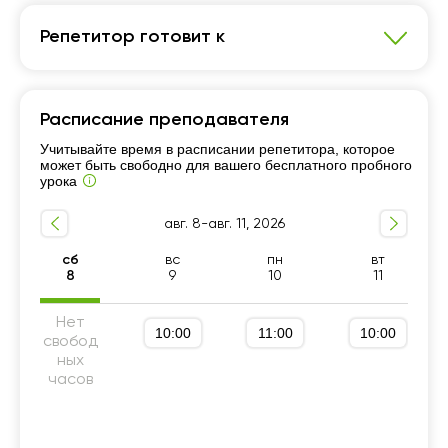
Репетитор готовит к
Математика
Расписание преподавателя
Школьная программа 5-9 классы
Учитывайте время в расписании репетитора, которое
Подготовка к ЕНТ
может быть свободно для вашего бесплатного пробного
Школьная программа 10-11 классы
урока
авг. 8-авг. 11, 2026
сб
вс
пн
вт
8
9
10
11
Нет
10:00
11:00
10:00
свобод
ных
часов