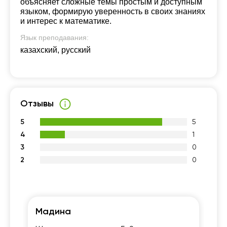
объясняет сложные темы простым и доступным
языком, формирую уверенность в своих знаниях
и интерес к математике.
Язык преподавания:
казахский, русский
Отзывы
5
5
4
1
3
0
2
0
Мадина
Ну