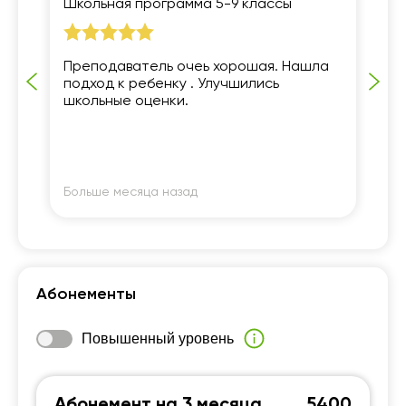
Школьная программа 5-9 классы
Мл
Преподаватель очеь хорошая. Нашла
Ре
подход к ребенку . Улучшились
школьные оценки.
Больше месяца назад
Бо
Абонементы
Повышенный уровень
Абонемент на 3 месяца
5400