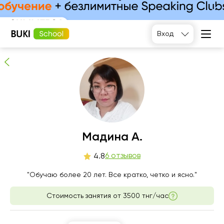
Мадина А.
6
людей рекомендуют
Вход
сб
Мадина А.
вс
пн
вт
8
9
10
11
6 отзывов
4.8
Нет
"Обучаю более 20 лет. Все кратко, четко и ясно."
10:00
11:00
10:00
свободных
часов
Стоимость занятия от
3500 тнг/час