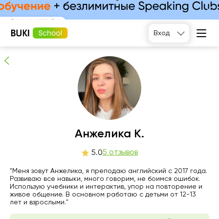
Анжелика К.
5
людей рекомендуют
Вход
пт
Анжелика К.
сб
вс
пн
7
8
9
10
5 отзывов
5.0
Нет
Нет
Нет
"Меня зовут Анжелика, я преподаю английский с 2017 года.
11:00
свободных
свободных
свободных
Развиваю все навыки, много говорим, не боимся ошибок.
часов
часов
часов
Использую учебники и интерактив, упор на повторение и
11:30
живое общение. В основном работаю с детьми от 12-13
лет и взрослыми."
12:00