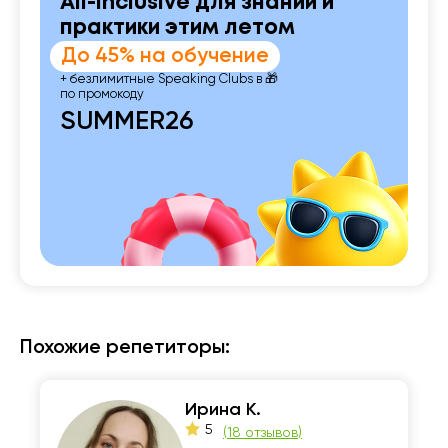
All-inclusive для знаний и
практики этим летом
До 45% на обучение
+ безлимитные Speaking Clubs в 🎁
по промокоду
SUMMER26
Похожие репетиторы:
Ирина К.
5
(
18 отзывов
)