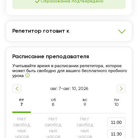
Образование подтверждено
Репетитор готовит к
Английский язык
Расписание преподавателя
Школьная программа 5-9 классы
Учитывайте время в расписании репетитора, которое
Школьная программа 10-11 классы
может быть свободно для вашего бесплатного пробного
урока
Разговорный язык
Уровень А1-А2 (Beginner, Elementary)
авг. 7-авг. 10, 2026
Уровень B1-B2 (Intermediate)
пт
сб
вс
пн
Репетитор для начинающих
Грамматика
7
8
9
10
Подготовка к КТА
Подготовка к НИШ
Нет
Нет
Нет
11:00
свобод
свобод
свобод
ных
ных
ных
11:30
часов
часов
часов