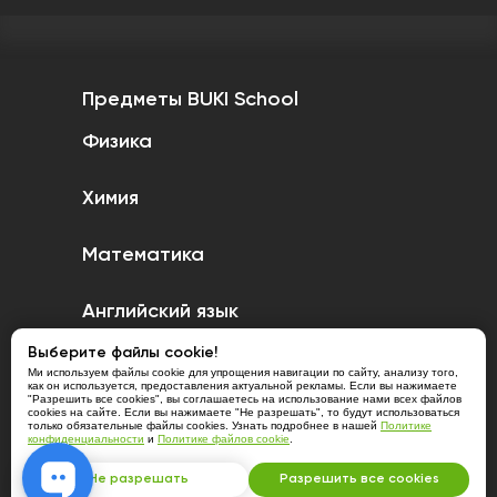
Предметы BUKI School
Физика
Химия
Математика
Английский язык
Выберите файлы cookie!
Казахский язык
Ми используем файлы cookie для упрощения навигации по сайту, анализу того,
как он используется, предоставления актуальной рекламы. Если вы нажимаете
"Разрешить все cookies", вы соглашаетесь на использование нами всех файлов
cookies на сайте. Если вы нажимаете "Не разрешать", то будут использоваться
только обязательные файлы cookies. Узнать подробнее в нашей
Политике
конфиденциальности
и
Политике файлов cookie
.
Не разрешать
Разрешить все cookies