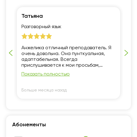
Татьяна
Е
Разговорный язык
Ур
Анжелика отличный преподаватель. Я
Пе
.
очень довольна. Она пунткуальная,
от
адаптабельная. Всегда
др
прислушивается к мои просьбам,
её
подстраивается под мой ритм и темп
ул
Показать полностью
По
усвоения материала.
го
яз
Больше месяца назад
Бо
Абонементы