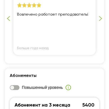
е
Вовлечено работает преподаватель!
Хо
ме
по
но
тно
но
Больше года назад
Бо
е
Абонементы
Повышенный уровень
Абонемент на 3 месяца
5400