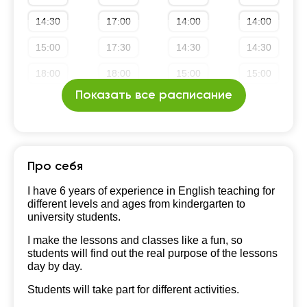
14:30
17:00
14:00
14:00
15:00
17:30
14:30
14:30
18:00
18:00
15:00
15:00
Показать все расписание
20:00
21:00
15:30
17:00
20:30
16:00
17:30
21:00
16:30
18:00
Про себя
17:00
21:00
I have 6 years of experience in English teaching for
different levels and ages from kindergarten to
17:30
university students.
18:00
I make the lessons and classes like a fun, so
students will find out the real purpose of the lessons
20:00
day by day.
Students will take part for different activities.