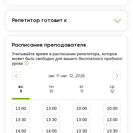
Репетитор готовит к
Английский язык
Расписание преподавателя
Школьная программа 5-9 классы
Учитывайте время в расписании репетитора, которое
Университетские курсы
может быть свободно для вашего бесплатного пробного
урока
Школьная программа 10-11 классы
Разговорный язык
авг. 9-авг. 12, 2026
Уровень А1-А2 (Beginner, Elementary)
вс
пн
вт
ср
Уровень C1-C2
Уровень B1-B2 (Intermediate)
9
10
11
12
Грамматика
13:00
13:00
10:00
10:00
13:30
13:30
13:00
13:00
14:00
14:00
13:30
13:30