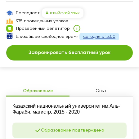
14:30
17:00
14:00
14:00
Преподает
Английский язык
15:00
17:30
14:30
14:30
975 проведенных уроков
Проверенный репетитор
18:00
18:00
15:00
15:00
Ближайшее свободное время:
сегодня в 13:00
20:00
21:00
15:30
17:00
20:30
Забронировать бесплатный урок
16:00
17:30
21:00
16:30
18:00
17:00
21:00
17:30
Образование
Опыт
18:00
Казахский национальный университет им.Аль-
Фараби, магистр, 2015 - 2020
20:00
Образование подтверждено