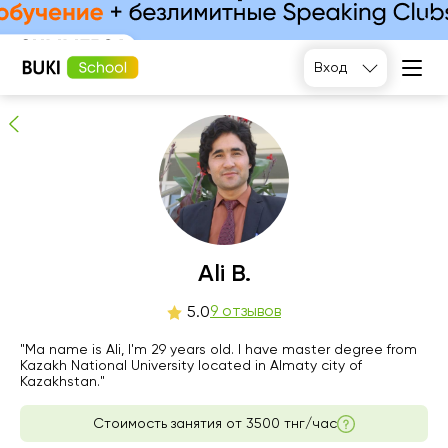
Ali B.
9
людей рекомендуют
Вход
вс
Ali B.
пн
вт
ср
9
10
11
12
9 отзывов
5.0
"Ma name is Ali, I'm 29 years old. I have master degree from
13:00
13:00
10:00
10:00
Kazakh National University located in Almaty city of
Kazakhstan."
13:30
13:30
13:00
13:00
Стоимость занятия от
3500 тнг/час
14:00
14:00
13:30
13:30