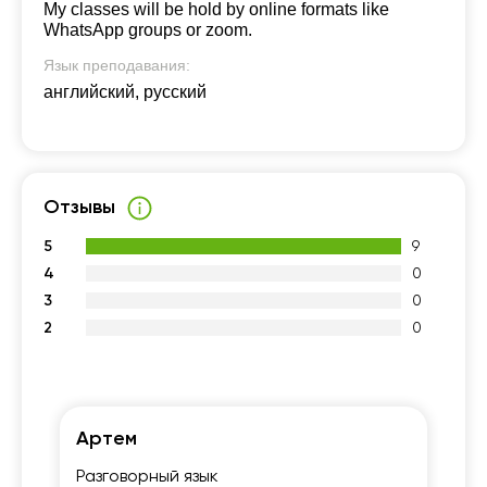
My classes will be hold by online formats like
WhatsApp groups or zoom.
Язык преподавания:
английский, русский
Отзывы
5
9
4
0
3
0
2
0
Артем
С
Разговорный язык
Ур