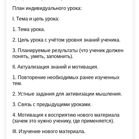
13:30
13:30
13:30
13:30
План индивидуального урока:
14:00
14:00
14:00
14:00
I. Тема и цель урока:
14:30
14:30
14:30
14:30
1. Тема урока.
15:00
15:00
15:00
15:00
2. Цель урока с учётом уровня знаний ученика.
3. Планируемые результаты (что ученик должен
15:30
15:30
15:30
15:30
понять, уметь, запомнить).
16:00
16:00
16:00
16:00
II. Актуализация знаний и мотивация.
16:30
16:30
16:30
16:30
1. Повторение необходимых ранее изученных
тем.
17:00
17:00
17:00
17:00
2. Устные задания для активизации мышления.
17:30
17:30
17:30
17:30
3. Связь с предыдущими уроками.
18:00
18:00
18:00
18:00
4. Мотивация к восприятию нового материала
(зачем это нужно ученику, где применяется).
18:30
18:30
18:30
18:30
III. Изучение нового материала.
19:00
19:00
19:00
19:00