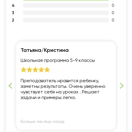
4
0
3
0
2
0
Татьяна/Кристина
Ек
Школьная программа 5-9 классы
Шк
Преподаватель нравится ребенку,
Уч
о
заметны результаты. Очень уверенно
за
чувствует себя на уроках . Решает
об
задачи и примеры легко.
Бл
по
По
ре
л в
мо
ин
Больше месяца назад
Бо