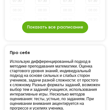
07:30
07:30
07:30
07:30
19:30
19:30
19:30
19:30
08:00
08:00
08:00
08:00
20:00
20:00
20:00
20:00
08:30
08:30
08:30
08:30
20:30
Показать все расписание
20:30
20:30
20:30
09:00
09:00
09:00
09:00
21:00
21:00
21:00
21:00
09:30
09:30
09:30
09:30
10:00
10:00
10:00
10:00
Про себя
10:30
10:30
10:30
10:30
Использую дифференцированный подход в
методике преподавания математики. Оценка
11:00
11:00
11:00
11:00
стартового уровня знаний, индивидуальный
подход на основе сильных и слабых сторон
11:30
11:30
11:30
11:30
учеников, задачи разной сложности: от простого
к сложному. Разные форматы заданий, возможен
12:00
12:00
12:00
12:00
выбор тем и заданий учащиеся, использования
интерактивные игры. Несколько методов
12:30
12:30
12:30
12:30
оценивания: тесты, устные, по заданиям. При
оценивании внимания акцентируется на
13:00
13:00
13:00
13:00
прогрессе и усилиях ученика.