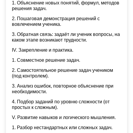
1. Объяснение новых понятий, формул, методов
19:30
19:30
19:30
19:30
решения задач.
20:00
20:00
20:00
20:00
2. Пошаговая демонстрация решений с
вовлечением ученика.
20:30
20:30
20:30
20:30
3. Обратная связь: задаёт ли ученик вопросы, на
21:00
21:00
21:00
21:00
каком этапе возникают трудности.
IV. Закрепление и практика.
1. Совместное решение задач.
2. Самостоятельное решение задач учеником
(под контролем).
3. Анализ ошибок, повторное объяснение при
необходимости.
4. Подбор заданий по уровню сложности (от
простых к сложным).
V. Развитие навыков и логического мышления.
1. Разбор нестандартных или сложных задач.