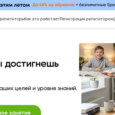
 репетиторы
Как это работает
Регистрация репетитором
ы достигнешь
ших целей и уровня знаний.
ное занятие