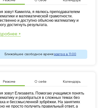
Резюме
О себе
Календарь
зюме
я зовут Камилла, я явлюсь преподавателем
ематики и математической грамотности.
ественно и доступно объясню математику и
огу достигнуть результата.
дробнее »
Ближайшее свободное время:
завтра в 11:00
Резюме
О себе
Календарь
зюме
я зовут Елизавета. Помогаю учащимся понять
ематику и разобраться в сложных темах без
аха и бессмысленной зубрёжки. На занятиях
но не просто получить правильный ответ, а