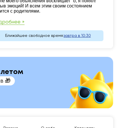
ле моего объяснения восклицает "о, я понял!"
ыв эмоций! И всем этим своим состоянием
ится с родителями.
дробнее »
Ближайшее свободное время:
завтра в 10:30
м летом
в 🎁