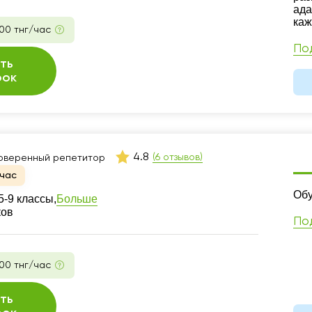
ада
каж
00 тнг/час
По
ть
рок
4.8
(6 отзывов)
оверенный репетитор
час
Ре
Обу
Больше
-9 классы,
ков
По
00 тнг/час
ть