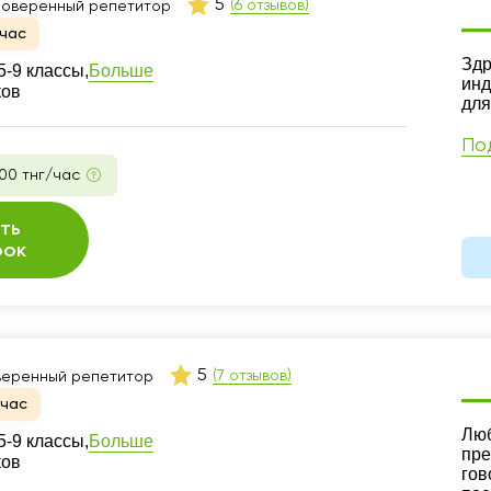
5
(6 отзывов)
оверенный репетитор
час
Ре
Здр
Больше
-9 классы,
инд
ков
для
По
00 тнг/час
ть
рок
5
(7 отзывов)
еренный репетитор
йчас
Ре
Люб
Больше
-9 классы,
пре
ков
гов