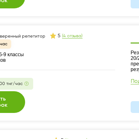
рок
5
(4 отзыва)
веренный репетитор
час
Ре
Рез
5-9 классы
20/
ков
пре
рез
По
00 тнг/час
ть
рок