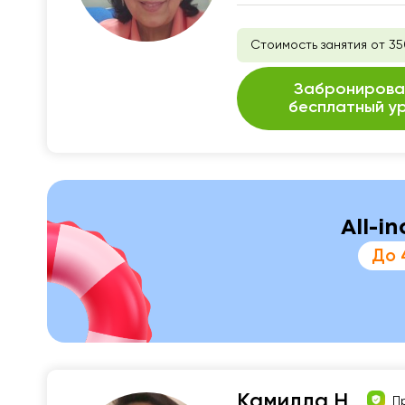
Стоимость занятия от 35
Забронирова
бесплатный у
All-i
До 
Камилла Н.
П