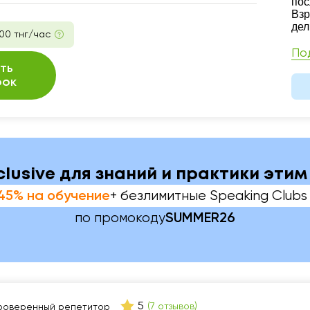
пос
Взр
дел
00 тнг/час
По
ть
рок
nclusive для знаний и практики эти
+ безлимитные Speaking Clubs 
45% на обучение
по промокоду
SUMMER26
5
(7 отзывов)
роверенный репетитор