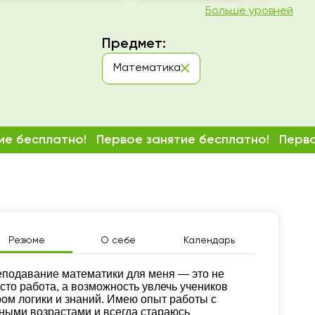
Больше уровней
Предмет:
Математика
ие бесплатно!
Первое занятие бесплатно!
Перво
Резюме
О себе
Календарь
зюме
подавание математики для меня — это не
сто работа, а возможность увлечь учеников
ом логики и знаний. Имею опыт работы с
ными возрастами и всегда стараюсь