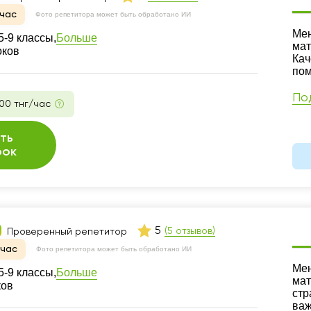
час
Фото репетитора может быть обработано ИИ
Ре
Мен
Больше
-9 классы,
мат
оков
Кач
пом
По
00 тнг/час
ть
рок
5
(5 отзывов)
Проверенный репетитор
йчас
Фото репетитора может быть обработано ИИ
Ре
Мен
Больше
-9 классы,
мат
ков
стр
важ