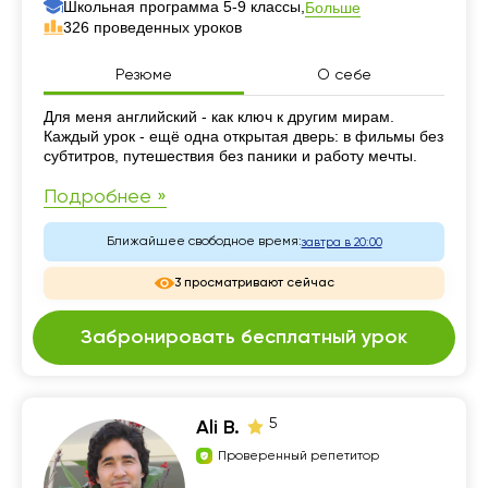
Школьная программа 5-9 классы,
Больше
326 проведенных уроков
Резюме
О себе
Резюме
Для меня английский - как ключ к другим мирам.
Каждый урок - ещё одна открытая дверь: в фильмы без
субтитров, путешествия без паники и работу мечты.
Подробнее »
Ближайшее свободное время:
завтра в 20:00
3 просматривают сейчас
Забронировать бесплатный урок
5
Ali B.
Проверенный репетитор