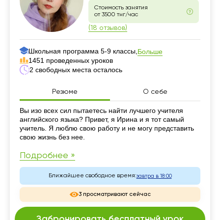
Стоимость занятия
от 3500 тнг/час
(18 отзывов)
Школьная программа 5-9 классы,
Больше
1451 проведенных уроков
2 свободных места осталось
Резюме
О себе
Резюме
Вы изо всех сил пытаетесь найти лучшего учителя
английского языка? Привет, я Ирина и я тот самый
учитель. Я люблю свою работу и не могу представить
свою жизнь без нее.
Подробнее »
Ближайшее свободное время:
завтра в 18:00
3 просматривают сейчас
Забронировать бесплатный урок