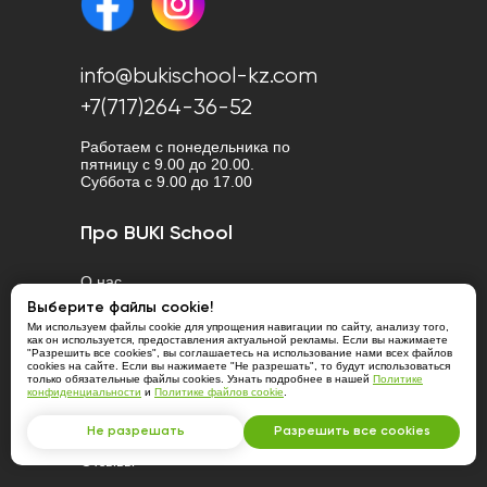
info@bukischool-kz.com
+7(717)264-36-52
Работаем с понедельника по
пятницу с 9.00 до 20.00.
Cуббота с 9.00 до 17.00
Про BUKI School
О нас
Выберите файлы cookie!
Контакты
Ми используем файлы cookie для упрощения навигации по сайту, анализу того,
как он используется, предоставления актуальной рекламы. Если вы нажимаете
Как это работает
"Разрешить все cookies", вы соглашаетесь на использование нами всех файлов
cookies на сайте. Если вы нажимаете "Не разрешать", то будут использоваться
только обязательные файлы cookies. Узнать подробнее в нашей
Политике
Наши репетиторы
конфиденциальности
и
Политике файлов cookie
.
Учебный процесс
Не разрешать
Разрешить все cookies
Отзывы