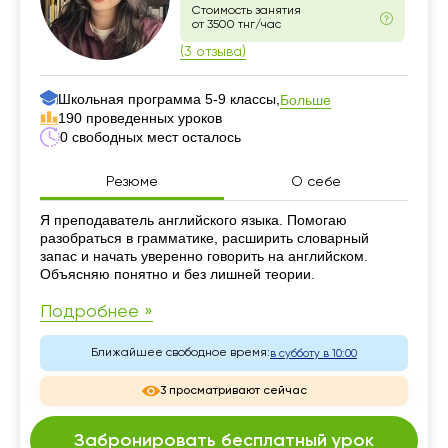
Стоимость занятия
от 3500 тнг/час
(3 отзыва)
Школьная программа 5-9 классы,
Больше
190 проведенных уроков
0 свободных мест осталось
Резюме
О себе
Резюме
Я преподаватель английского языка. Помогаю
разобраться в грамматике, расширить словарный
запас и начать уверенно говорить на английском.
Объясняю понятно и без лишней теории.
Подробнее »
Ближайшее свободное время:
в субботу в 10:00
3 просматривают сейчас
Забронировать бесплатный урок