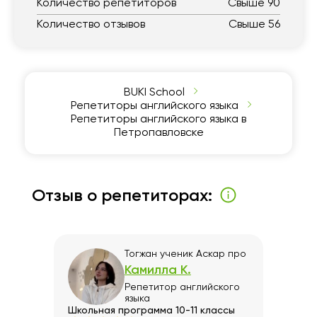
Количество репетиторов
Свыше 90
Количество отзывов
Свыше 56
BUKI School
Репетиторы английского языка
Репетиторы английского языка в
Петропавловске
Отзыв о репетиторах:
ь)
Тогжан ученик Аскар
про
Камилла К.
Репетитор
английского
го
языка
Школьная программа 10-11 классы
Урове