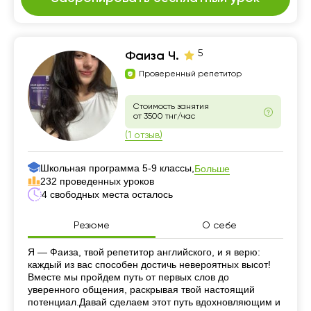
5
Фаиза Ч.
Проверенный репетитор
Стоимость занятия
от 3500 тнг/час
(1 отзыв)
Школьная программа 5-9 классы,
Больше
232 проведенных уроков
4 свободных места осталось
Резюме
О себе
Резюме
Я — Фаиза, твой репетитор английского, и я верю:
каждый из вас способен достичь невероятных высот!
Вместе мы пройдем путь от первых слов до
уверенного общения, раскрывая твой настоящий
потенциал.Давай сделаем этот путь вдохновляющим и