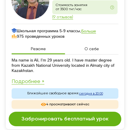
Стоимость занятия
от 3500 тнг/час
(9 отзывов)
Школьная программа 5-9 классы,
Больше
975 проведенных уроков
Резюме
О себе
Резюме
Ma name is Ali, I'm 29 years old. I have master degree
from Kazakh National University located in Almaty city of
Kazakhstan.
Подробнее »
Ближайшее свободное время:
сегодня в 20:00
4 просматривают сейчас
Забронировать бесплатный урок