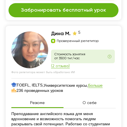
Забронировать бесплатный урок
5
Дина М.
Проверенный репетитор
Стоимость занятия
от 3500 тнг/час
(2 отзыва)
Фото репетитора может быть обработано ИИ
TOEFL, IELTS,
Больше
Университетские курсы,
236 проведенных уроков
Резюме
О себе
Резюме
Преподавание английского языка для меня
вдохновение и возможность помогать людям
раскрывать свой потенциал. Работаю со студентами