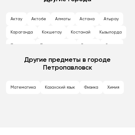
Актау
Актобе
Алматы
Астана
Атырау
Караганда
Кокшетау
Костанай
Кызылорда
Павлодар
Петропавловск
Рудный
Семей
Талдыкорган
Другие предметы в городе
Тараз
Темиртау
Туркестан
Петропавловск
Уральск
Усть-Каменогорск
Шымкент
Экибастуз
Математика
Казахский язык
Физика
Химия