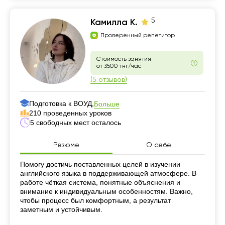
5
Камилла К.
Проверенный репетитор
Стоимость занятия
от 3500 тнг/час
(5 отзывов)
Подготовка к ВОУД,
Больше
210 проведенных уроков
5 свободных мест осталось
Резюме
О себе
Резюме
Помогу достичь поставленных целей в изучении
английского языка в поддерживающей атмосфере. В
работе чёткая система, понятные объяснения и
внимание к индивидуальным особенностям. Важно,
чтобы процесс был комфортным, а результат
заметным и устойчивым.