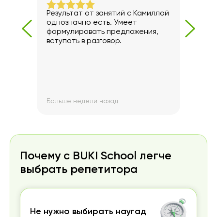
Результат от занятий с Камиллой
Урок
однозначно есть. Умеет
ком
ет
формулировать предложения,
Боль
вот
вступать в разговор.
разг
емся
меня
же
моя 
разг
прео
При 
над 
Больше недели назад
Боль
ауди
полу
разн
эффе
Почему с BUKI School легче
выбрать репетитора
Не нужно выбирать наугад