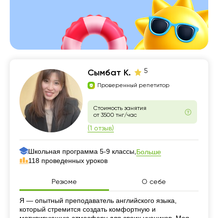
5
Сымбат К.
Проверенный репетитор
Стоимость занятия
от 3500 тнг/час
(1 отзыв)
Школьная программа 5-9 классы,
Больше
118 проведенных уроков
Резюме
О себе
Резюме
Я — опытный преподаватель английского языка,
который стремится создать комфортную и