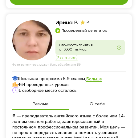
5
Ирина Р.
Проверенный репетитор
Стоимость занятия
от 3500 тнг/час
(9 отзывов)
Фото репетитора может быть обработано ИИ
Школьная программа 5-9 классы,
Больше
464 проведенных уроков
1 свободное место осталось
Резюме
О себе
Резюме
Я — преподаватель английского языка с более чем 14-
летним опытом работы, заинтересованный в
постоянном профессиональном развитии. Моя цель —
не просто передавать знания, а помогать ученикам