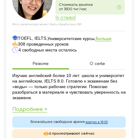
Стоимость занятия
от 3500 тнг/час
(4 отзыва)
Фото репетитора может быть обработано ИИ
TOEFL, IELTS,
Больше
Университетские курсы,
308 проведенных уроков
4 свободных места осталось
Резюме
О себе
Резюме
Изучаю английский более 10 лет: школа и университет
на английском, IELTS 8.0. Готовлю к экзаменам без
«воды» — только рабочие стратегии. Помогаю
разобраться в материале и чувствовать уверенность на
экзамене.
Подробнее »
Ближайшее свободное время:
завтра в 18:00
6 просматривают сейчас