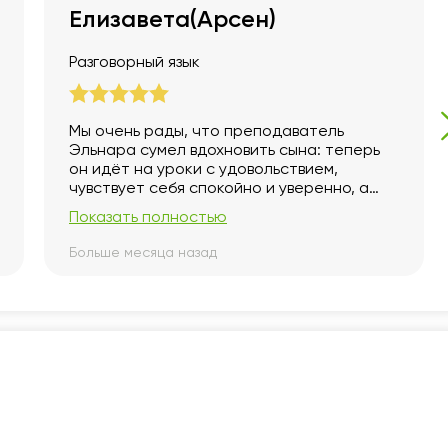
Елизавета(Арсен)
Разговорный язык
Мы очень рады, что преподаватель
Эльнара сумел вдохновить сына: теперь
он идёт на уроки с удовольствием,
чувствует себя спокойно и уверенно, а
интерес к языку растёт с каждым
Показать полностью
занятием.
Больше месяца назад