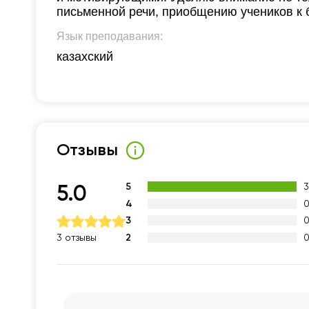
письменной речи, приобщению учеников к б
Язык преподавания:
казахский
Отзывы
5
5.0
4
3
2
3 отзывы