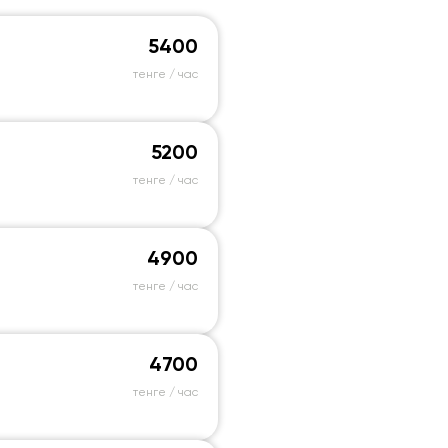
5400
тенге / час
5200
тенге / час
4900
тенге / час
4700
тенге / час