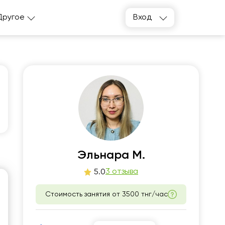
Другое
Вход
т
ср
1
12
Эльнара М.
3 отзыва
5.0
30
14:00
Стоимость занятия от
3500 тнг/час
00