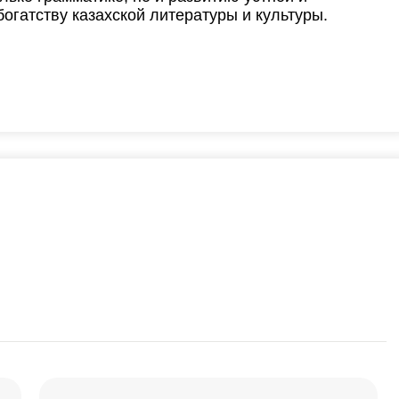
огатству казахской литературы и культуры.
3
0
0
0