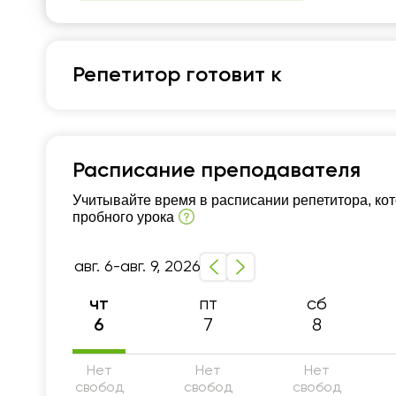
Репетитор готовит к
Казахский язык
Школьная программа 5-9 классы
Подготов
Расписание преподавателя
Школьная программа 10-11 классы
Разговор
Учитывайте время в расписании репетитора, ко
пробного урока
Деловой и бизнес язык
Носитель языка
Б
Подготовка к Казахско-турецкому лицею (КТЛ
авг. 6-авг. 9, 2026
пт
сб
чт
7
8
6
Нет
Нет
Нет
свобод
свобод
свобод