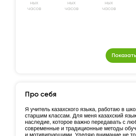
ных
ных
ных
часов
часов
часов
Показать
Про себя
Я учитель казахского языка, работаю в шк
старшим классам. Для меня казахский язык
наследие, которое важно передавать с лю
современные и традиционные методы обуч
и мотивирующими. Уделяю внимание не тол