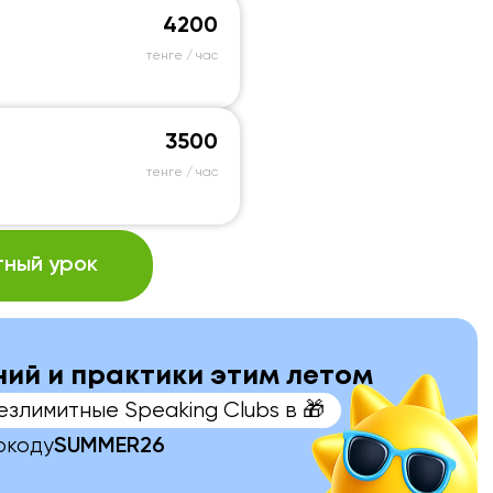
4200
тенге / час
3500
тенге / час
ный урок
аний и практики этим летом
езлимитные Speaking Clubs в 🎁
окоду
SUMMER26