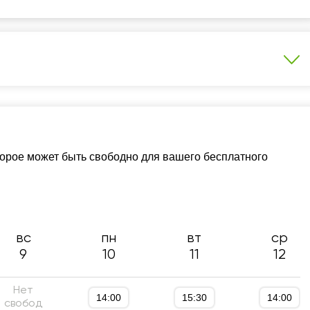
ка к ВОУД
Подготовка к ЕНТ
ный язык
Репетитор для начинающих
торое может быть свободно для вашего бесплатного
азовый уровень
Подготовка к КТА
)
вс
пн
вт
ср
9
10
11
12
Нет
14:00
15:30
14:00
свобод