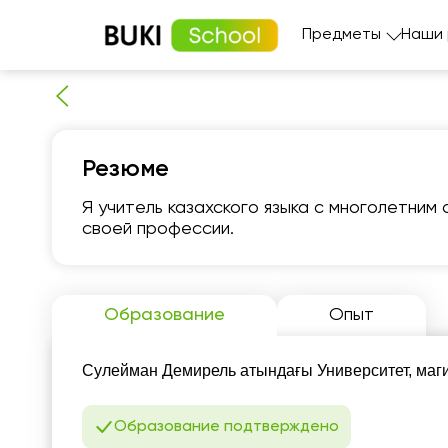
Предметы
Наши
Резюме
Я учитель казахского языка с многолетним
своей профессии.
чт
6
Образование
Опыт
Нет
свободных
сво
Сулейман Демирель атындағы Университет, магис
часов
ч
Образование подтверждено