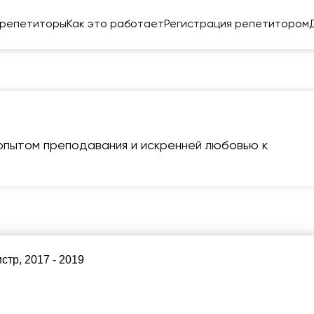
 репетиторы
Как это работает
Регистрация репетитором
 опытом преподавания и искренней любовью к
пт
сб
вс
пн
в
7
8
9
10
1
Нет
Нет
Нет
14:00
15:
бодных
свободных
свободных
тр, 2017 - 2019
асов
часов
часов
16: