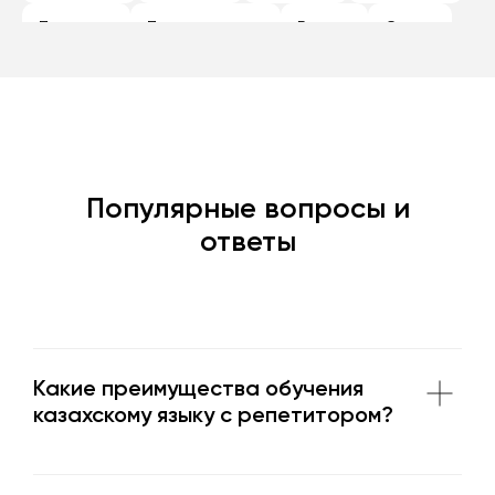
Павлодар
Петропавловск
Рудный
Семей
Талдыкорган
Тараз
Темиртау
Туркестан
Уральск
Усть-Каменогорск
Шымкент
Экибастуз
Популярные вопросы и
ответы
Какие преимущества обучения
казахскому языку с репетитором?