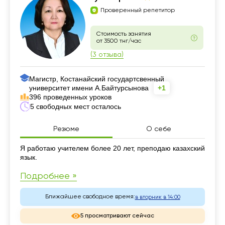
Проверенный репетитор
Стоимость занятия
от 3500 тнг/час
(3 отзыва)
Магистр, Костанайский государтсвенный
университет имени А.Байтурсынова
+1
396 проведенных уроков
5 свободных мест осталось
Резюме
О себе
Резюме
Я работаю учителем более 20 лет, преподаю казахский
язык.
Подробнее »
Ближайшее свободное время:
в вторник в 14:00
5 просматривают сейчас